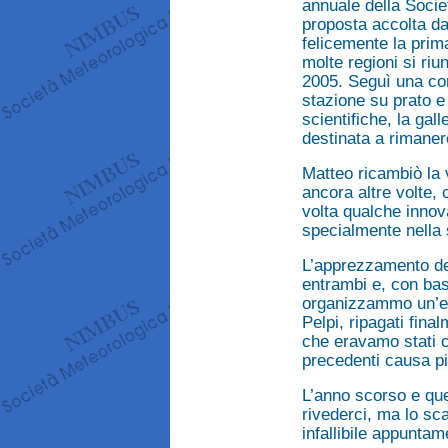
annuale della Socie
proposta accolta da
felicemente la pri
molte regioni si riu
2005. Seguì una com
stazione su prato e l
scientifiche, la gall
destinata a rimanere
Matteo ricambiò la 
ancora altre volte,
volta qualche innova
specialmente nella
L’apprezzamento de
entrambi e, con bas
organizzammo un’es
Pelpi, ripagati fin
che eravamo stati c
precedenti causa pi
L’anno scorso e que
rivederci, ma lo sc
infallibile appunta