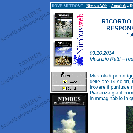
DOVE MI TROVO:
Nimbus Web
»
Attualità
» R
RICORDO D
RESPON
"
03.10.2014
Maurizio Ratti – r
Mercoledì pomeriggi
delle ore 14 solari,
trovare il puntuale 
Piacenza già il prim
inimmaginabile in q