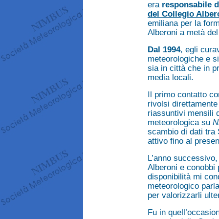
era
responsabile d
del Collegio Alber
emiliana per la form
Alberoni a metà del
Dal 1994
, egli cur
meteorologiche e s
sia in città che in 
media locali.
Il primo contatto c
rivolsi direttamente
riassuntivi mensili 
meteorologica su
N
scambio di dati tra
attivo fino al presen
L’anno successivo, i
Alberoni e conobbi
disponibilità mi con
meteorologico parl
per valorizzarli ult
Fu in quell’occasio