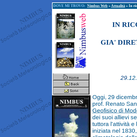
DOVE MI TROVO:
Nimbus Web
»
Attualità
» In r
IN RI
GIA' DIR
29
.12
Oggi, 29 dicembre
prof. Renato Sant
Geofisico di Mo
dei suoi allievi s
tuttora l'attività e
iniziata nel 1830