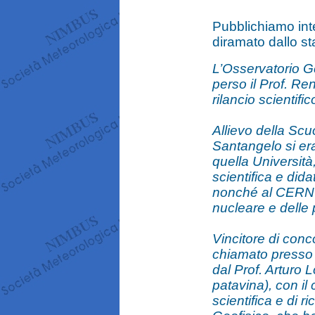
Pubblichiamo inte
diramato dallo sta
L’Osservatorio G
perso il Prof. R
rilancio scientific
Allievo della Scu
Santangelo si er
quella Università,
scientifica e dida
nonché al CERN di
nucleare e delle 
Vincitore di conc
chiamato presso l
dal Prof. Arturo 
patavina), con il c
scientifica e di r