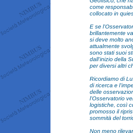
Geofisico, che ha
come responsabile
collocato in qui
E se l’Osservator
brillantemente va
si deve molto anc
attualmente svolg
sono stati suoi st
dall’inizio della 
per diversi altri
Ricordiamo di Lui 
di ricerca e l’im
delle osservazio
l’Osservatorio ven
logistiche, così co
promosso il ripri
sommità del torri
Non meno rilevant