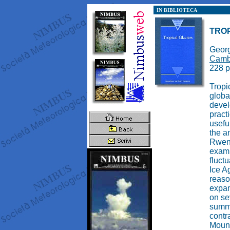
IN BIBLIOTECA
TRO
Georg
Cambr
228 p
Tropi
globa
devel
pract
usefu
the a
Rwenz
examp
fluctu
Ice A
reaso
expan
on se
summa
contr
Mount