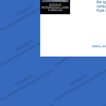
the sp
RIVISTA DI
centu
METEOROLOGIA, CLIMA
E GHIACCIAI
Park 
Guida al sito