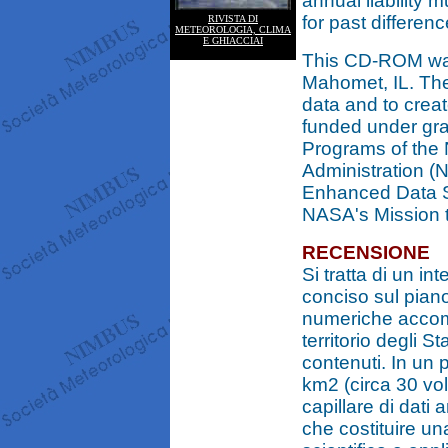
annual liability 
for past difference
RIVISTA DI
METEOROLOGIA, CLIMA
E GHIACCIAI
This CD-ROM was
Mahomet, IL. The
data and to crea
funded under gr
Programs of the
Administration 
Enhanced Data Se
NASA's Mission 
RECENSIONE
Si tratta di un 
conciso sul piano
numeriche accomp
territorio degli S
contenuti. In un p
km2 (circa 30 volt
capillare di dati
che costituire un