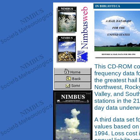
IN BIBLIOTECA
This CD-ROM cont
frequency data fo
the greatest hail
Northwest, Rocky
Valley, and South
stations in the 2
day data underwen
A third data set 
values based on 
1994. Loss cost 