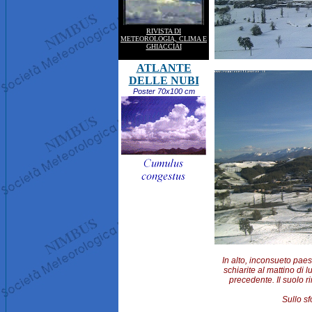
RIVISTA DI
METEOROLOGIA, CLIMA E
GHIACCIAI
ATLANTE
DELLE NUBI
Poster 70x100 cm
In alto, inconsueto pae
schiarite al mattino di
precedente. Il suolo r
Sullo sf