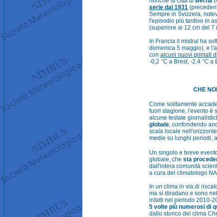
nonché la città di
Berna
(
serie dal 1931
(precedent
Sempre in Svizzera, notev
l'episodio più tardivo in 
(superiore ai 12 cm del 7
In Francia il mistral ha 
domenica 5 maggio), e l'a
con
alcuni nuovi primati 
-0,2 °C a Brest, -2,4 °C a
CHE NO
Come solitamente accade 
fuori stagione, l'evento è
alcune testate giornalisti
globale
, confondendo anco
scala locale nell'orizzonte
medie su lunghi periodi, a
Un singolo e breve evento
globale, che
sta procede
dall'intera comunità scientif
a cura del climatologo N
In un clima in via di ris
ma si diradano e sono net
infatti nel periodo 2010-20
5 volte più numerosi di qu
dallo storico del clima Chr