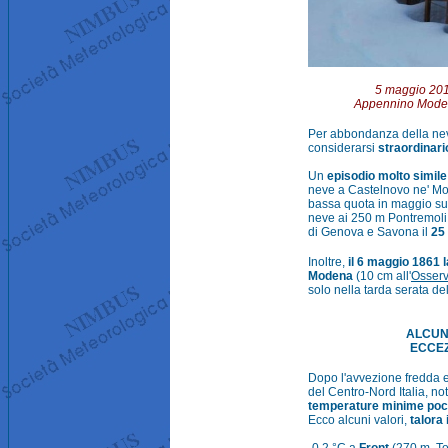
5 maggio 2019
Appennino Modene
Per abbondanza della neve
considerarsi
straordinario
Un
episodio molto simile
neve a Castelnovo ne' Mont
bassa quota in maggio sul
neve ai 250 m Pontremoli 
di Genova e Savona il
25
Inoltre,
il 6 maggio 1861 
Modena
(10 cm all'
Osserv
solo nella tarda serata de
ALCUNE
ECCEZ
Dopo l'avvezione fredda e c
del Centro-Nord Italia, no
temperature minime poco
Ecco alcuni valori,
talora 