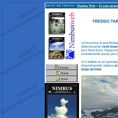
DOVE MI TROVO:
Nimbus Web
»
Eventi meteo
FREDDO TARD
Un'irruzione di aria fredd
determinando
venti impe
tra il Nord-Est e l'Appenn
insolitamente basse per la
Si è trattato di un episodi
straordinarietà, tuttavia
br
lungo periodo
.