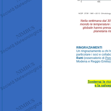
Nella settimana dal 30 
mondo le temperature so
globale hanno preval
planetaria ri
RINGRAZIAMENTI
Un ringraziamento a chi h
particolare i soci e collab
Ratti
(osservatorio di
Pon
Modena e Reggio Emilia)
S
osterrai le ri
e la salva