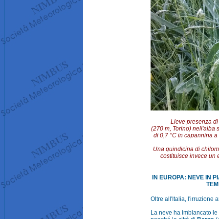
Lieve presenza di
(270 m, Torino) nell'alba
di 0,7 °C in capannina a 
Una quindicina di chilome
costituisce invece un 
IN EUROPA: NEVE IN 
TEM
Oltre all'Italia, l'irruzion
La neve ha imbiancato le 