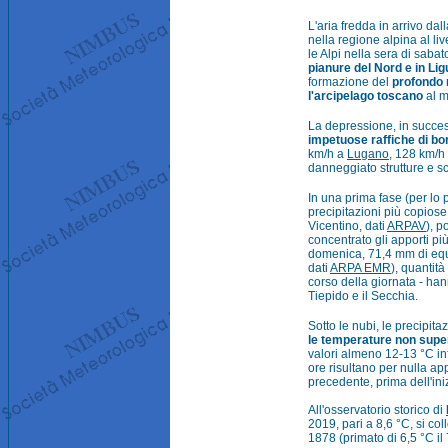
L'aria fredda in arrivo da
nella regione alpina al liv
le Alpi nella sera di sab
pianure del Nord e in Lig
formazione del
profondo 
l'arcipelago toscano
al m
La depressione, in success
impetuose raffiche di b
km/h a
Lugano
, 128 km/h
danneggiato strutture e s
In una prima fase (per lo p
precipitazioni più copios
Vicentino, dati
ARPAV
), p
concentrato gli apporti più
domenica, 71,4 mm di equ
dati
ARPA EMR
), quantit
corso della giornata - ha
Tiepido e il Secchia.
Sotto le nubi, le precipit
le temperature non super
valori almeno 12-13 °C inf
ore risultano per nulla ap
precedente, prima dell'iniz
All'osservatorio storico di
2019, pari a 8,6 °C, si col
1878 (primato di 6,5 °C i