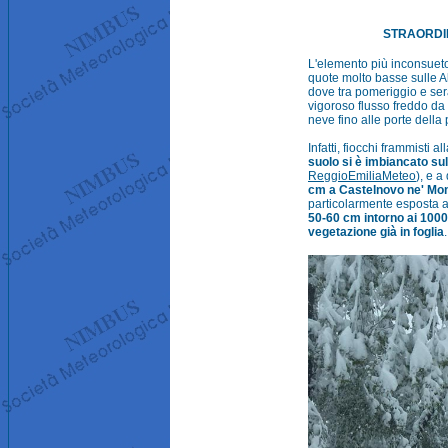
STRAORDIN
L'elemento più inconsueto
quote molto basse sulle Al
dove tra pomeriggio e sera
vigoroso flusso freddo da 
neve fino alle porte dell
Infatti, fiocchi frammisti 
suolo si è imbiancato su
ReggioEmiliaMeteo
), e a
cm a Castelnovo ne' Mo
particolarmente esposta a
50-60 cm intorno ai 100
vegetazione già in foglia
.