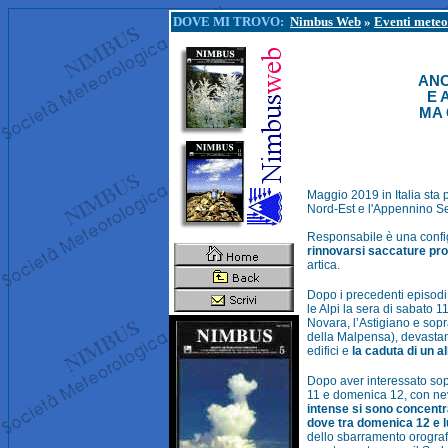
DOVE MI TROVO:
Nimbus Web
»
Eventi meteo
ANC
E 
MA 
Maggio 2019 in Italia sta 
Nord-Est e l'Appennino Set
Responsabile è una config
rinnovarsi saccature pro
artica.
Dopo i precedenti episodi
le Alpi la sera di sabato
Novara, l’Astigiano e sopr
della Malpensa), devastand
edifici e
la caduta di un 
Dopo aver interessato sop
11 e domenica 12, con nev
intense si sono concentr
dove tra domenica 12 e 
dello sbarramento orograf