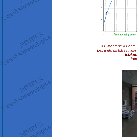
Il F. Montone a Ponte 
toccando gli 8,83 m all
iniziat
fon