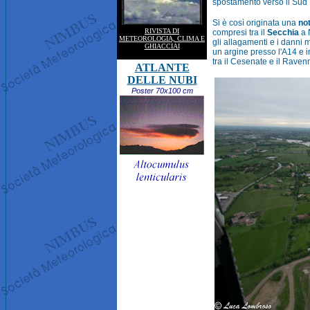
spostamento verso il Sud I
Si è così originata una
not
RIVISTA DI
compresi tra il
Secchia
a 
METEOROLOGIA, CLIMA E
gli allagamenti e i danni 
GHIACCIAI
un argine presso l'A14 e i
tra il Cesenate e il Raven
ATLANTE
DELLE NUBI
Poster 70x100 cm