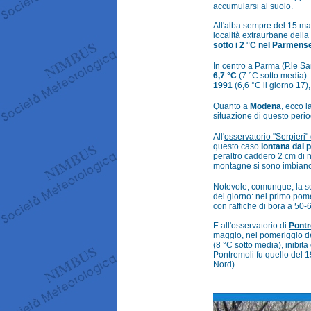
accumularsi al suolo.
All'alba sempre del 15 ma
località extraurbane della
sotto i 2 °C nel Parmens
In centro a Parma (P.le Sa
6,7 °C
(7 °C sotto media):
1991
(6,6 °C il giorno 17)
Quanto a
Modena
, ecco l
situazione di questo perio
All'
osservatorio "Serpieri"
questo caso
lontana dal 
peraltro caddero 2 cm di n
montagne si sono imbianc
Notevole, comunque, la sen
del giorno: nel primo pom
con raffiche di bora a 50-
E all'osservatorio di
Pontr
maggio, nel pomeriggio de
(8 °C sotto media), inibita
Pontremoli fu quello del 
Nord).