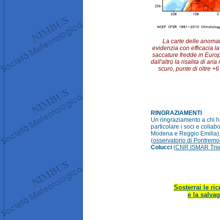
La carte delle anoma
evidenzia con efficacia la
saccature fredde in Europ
dall'altro la risalita di ar
scuro, punte di oltre +6
RINGRAZIAMENTI
Un ringraziamento a chi h
particolare i soci e collab
Modena e Reggio Emilia)
(
osservatorio di Pontremol
Colucci
(
CNR ISMAR Trie
S
osterrai le ri
e la salva