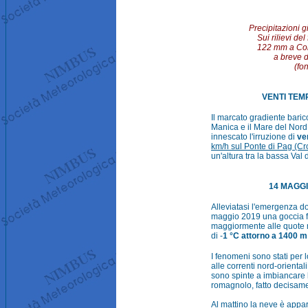
Precipitazioni 
Sui rilievi de
122 mm a Corn
a breve d
(fo
VENTI TEMP
Il marcato gradiente barico
Manica e il Mare del Nord
innescato l'irruzione di
ve
km/h sul Ponte di Pag (Cr
un'altura tra la bassa Val 
14 MAGGI
Alleviatasi l'emergenza do
maggio 2019 una goccia fr
maggiormente alle quote me
di -
1 °C attorno a 1400 m
I fenomeni sono stati per 
alle correnti nord-oriental
sono spinte a imbiancare l
romagnolo, fatto decisam
Al mattino la neve è appa