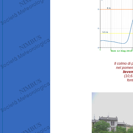
Il colmo di 
nel pomeri
lievem
(10,6
fon