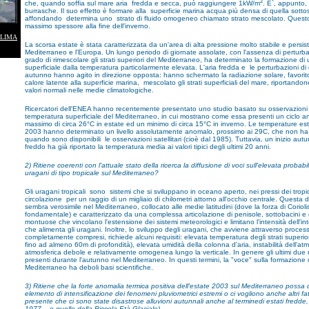
2
che, quando soffia sul mare aria fredda e secca, può raggiungere 1kW/m
. E`, appunto,
burrasche. Il suo effetto è formare alla superficie marina acqua più densa di quella sott
affondando determina uno strato di fluido omogeneo chiamato strato mescolato. Questo
massimo spessore alla fine dell'inverno.
CLIMA
La scorsa estate è stata caratterizzata da un'area di alta pressione molto stabile e persis
Mediterraneo e l'Europa. Un lungo periodo di giornate assolate, con l'assenza di perturbaz
grado di rimescolare gli strati superiori del Mediterraneo, ha determinato la formazione di 
superficiale dalla temperatura particolarmente elevata. L'aria fredda e le perturbazioni di 
autunno hanno agito in direzione opposta: hanno schermato la radiazione solare, favorit
calore latente alla superficie marina, mescolato gli strati superficiali del mare, riportando
valori normali nelle medie climatologiche.
Ricercatori dell'ENEA hanno recentemente presentato uno studio basato su osservazioni sa
temperatura superficiale del Mediterraneo, in cui mostrano come essa presenti un ciclo 
massimo di circa 26°C in estate ed un minimo di circa 15°C in inverno. Le temperature est
2003 hanno determinato un livello assolutamente anomalo, prossimo ai 29C, che non ha
quando sono disponibili le osservazioni satellitari (cioè dal 1985). Tuttavia, un inizio au
freddo ha già riportato la temperatura media ai valori tipici degli ultimi 20 anni.
2) Ritiene coerenti con l'attuale stato della ricerca la diffusione di voci sull'elevata probabi
uragani di tipo tropicale sul Mediterraneo?
Gli uragani tropicali sono sistemi che si sviluppano in oceano aperto, nei pressi dei tropic
circolazione per un raggio di un migliaio di chilometri attorno all'occhio centrale. Questa
sembra verosimile nel Mediterraneo, collocato alle medie latitudini (dove la forza di Coriol
fondamentale) e caratterizzato da una complessa articolazione di penisole, sottobacini e
montuose che vincolano l'estensione dei sistemi meteorologici e limitano l'intensità dell'in
che alimenta gli uragani. Inoltre, lo sviluppo degli uragani, che avviene attraverso proce
completamente compresi, richiede alcuni requisiti: elevata temperatura degli strati superio
fino ad almeno 60m di profondità), elevata umidità della colonna d'aria, instabilità dell'at
atmosferica debole e relativamente omogenea lungo la verticale. In genere gli ultimi due 
presenti durante l'autunno nel Mediterraneo. In questi termini, la "voce" sulla formazione 
Mediterraneo ha deboli basi scientifiche.
3) Ritiene che la forte anomalia termica positiva dell'estate 2003 sul Mediterraneo possa 
elemento di intensificazione dei fenomeni pluviometrici estremi o ci vogliono anche altri fa
presente che ci sono state disastrose alluvioni autunnali anche al terminedi estati fredde,
1977... o quelle della Piccola Età Glaciale)