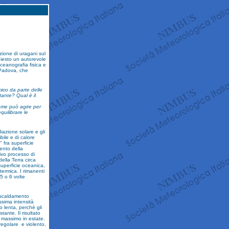
azione di uragani sul
iesto un autorevole
eanografia fisica e
 Padova, che
mico da parte delle
tante? Qual è il
come può agire per
quilibrare le
iazione solare e gli
bile e di calore
 fra superficie
ento della
ivo processo di
ella Terra circa
superficie oceanica,
termica. I rimanenti
 5 o 6 volte
iscaldamento
sima intensità
o lenta, perché gli
tante. Il risultato
l massimo in estate.
rregolare e violento,