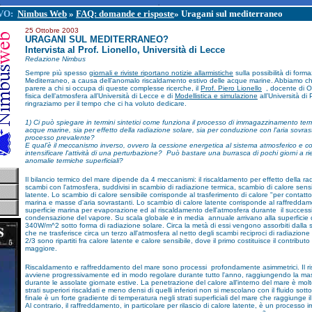
VO:
Nimbus Web
»
FAQ: domande e risposte
» Uragani sul mediterraneo
25 Ottobre 2003
URAGANI SUL MEDITERRANEO?
Intervista al Prof. Lionello, Università di Lecce
Redazione Nimbus
Sempre più spesso
giornali e riviste riportano notizie allarmistiche
sulla possibilità di form
Mediterraneo, a causa dell’anomalo riscaldamento estivo delle acque marine. Abbiamo ch
parere a chi si occupa di queste complesse ricerche, il
Prof. Piero Lionello
, docente di Oc
fisica dell’atmosfera all’Università di Lecce e di
Modellistica e simulazione
all’Università di
ringraziamo per il tempo che ci ha voluto dedicare.
1) Ci può spiegare in termini sintetici come funziona il processo di immagazzinamento ter
acque marine, sia per effetto della radiazione solare, sia per conduzione con l'aria sovras
processo prevalente?
E qual’è il meccanismo inverso, ovvero la cessione energetica al sistema atmosferico e 
intensificare l'attività di una perturbazione? Può bastare una burrasca di pochi giorni a rie
anomalie termiche superficiali?
Il bilancio termico del mare dipende da 4 meccanismi: il riscaldamento per effetto della rad
scambi con l'atmosfera, suddivisi in scambio di radiazione termica, scambio di calore sensi
latente. Lo scambio di calore sensibile corrisponde al trasferimento di calore "per contatto"
marina e masse d'aria sovrastanti. Lo scambio di calore latente corrisponde al raffreddam
superficie marina per evaporazione ed al riscaldamento dell'atmosfera durante il success
condensazione del vapore. Su scala globale e in media annuale arrivano alla superficie d
340W/m^2 sotto forma di radiazione solare. Circa la metà di essi vengono assorbiti dalla 
che ne trasferisce circa un terzo all'atmosfera al netto degli scambi reciproci di radiazione 
2/3 sono ripartiti fra calore latente e calore sensibile, dove il primo costituisce il contributo
maggiore.
Riscaldamento e raffreddamento del mare sono processi profondamente asimmetrici. Il r
avviene progressivamente ed in modo regolare durante tutto l'anno, raggiungendo la mas
durante le assolate giornate estive. La penetrazione del calore all'interno del mare è molt
strati superiori riscaldati e meno densi di quelli inferiori non si mescolano con il fluido sottos
finale è un forte gradiente di temperatura negli strati superficiali del mare che raggiunge i
Al contrario, il raffreddamento, in particolare per rilascio di calore latente, è un processo i