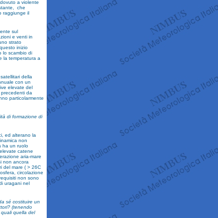
 dovuto a violente
ostante, che
 raggiunge il
tente sul
ioni e venti in
uno strato
questo inizio
o lo scambio di
ne la temperatura a
tellitari della
annuale con un
ive elevate del
 precedenti da
tunno particolarmente
lità di formazione di
i, ed alterano la
 dinamica non
is ha un ruolo
 elevate catene
terazione aria-mare
ssi non ancora
ri del mare ( > 26C
mosfera, circolazione
requisiti non sono
di uragani nel
da sé costituire un
ttori? (tenendo
 quali quella del