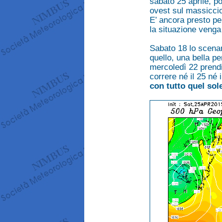
sabato 25 aprile, p
ovest sul massicci
E’ ancora presto per
la situazione venga
Sabato 18 lo scena
quello, una bella pe
mercoledì 22 prendi
correre né il 25 né 
con tutto quel sol