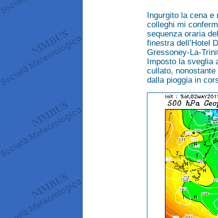
Ingurgito la cena e 
colleghi mi conferm
sequenza oraria del
finestra dell’Hotel 
Gressoney-La-Trinit
Imposto la sveglia a
cullato, nonostante 
dalla pioggia in cor