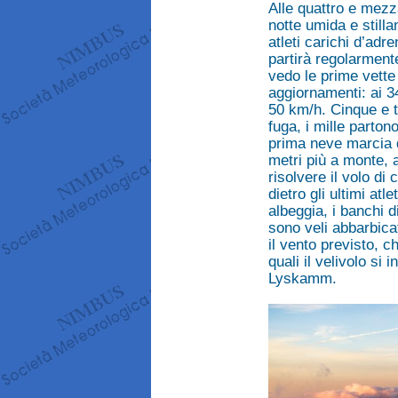
Alle quattro e mezza 
notte umida e still
atleti carichi d’adr
partirà regolarmente
vedo le prime vette
aggiornamenti: ai 3
50 km/h. Cinque e t
fuga, i mille parton
prima neve marcia d
metri più a monte, al
risolvere il volo d
dietro gli ultimi atl
albeggia, i banchi d
sono veli abbarbicat
il vento previsto, c
quali il velivolo si 
Lyskamm.