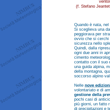
ventos
(f. Stefano Jeante
Quando è nata, nel 
Si sceglieva una da
peggiorava per strad
ovvio che si cerchi 
sicurezza nello spl
Quindi, dalla ripres
ogni due anni in apri
cimento meteorologi
contatto con il suo
una guida alpina, m
della montagna, qu
soccorso alpino val
Nelle
nove edizion
volontariato e di am
gestione della pre
pochi casi di antic
più giorni, un fatt
di precipitazioni e