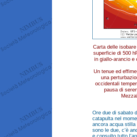
Carta delle isobare
superficie di 500 h
in giallo-arancio e
Un tenue ed effimer
una perturbazion
occidentali tempe
pausa di sereno
Mezzal
Ore due di sabato d
catapulta nel moment
ancora acqua stilla 
sono le due, c’è an
e consulto tutto l’