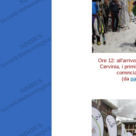
Ore 12: all'arriv
Cervinia, i prim
comincia
(da
pa