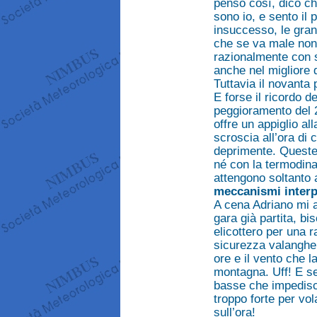
penso così, dico ch
sono io, e sento il 
insuccesso, le grane
che se va male non 
razionalmente con s
anche nel migliore d
Tuttavia il novanta 
E forse il ricordo d
peggioramento del 2
offre un appiglio al
scroscia all’ora di
deprimente. Queste
né con la termodina
attengono soltanto 
meccanismi interpr
A cena Adriano mi a
gara già partita, bi
elicottero per una r
sicurezza valanghe
ore e il vento che 
montagna. Uff! E s
basse che impedisce
troppo forte per vol
sull’ora!