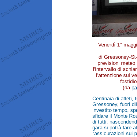
Venerdì 1° maggio
di Gressoney-St-J
previsioni meteo 
l'intervallo di sch
l'attenzione sul v
fastidi
(da
pa
Centinaia di atleti, 
Gressoney, fuori dil
investito tempo, s
sfidare il Monte Ro
di tutti, nascondend
gara si potrà fare 
rassicurazioni sui p