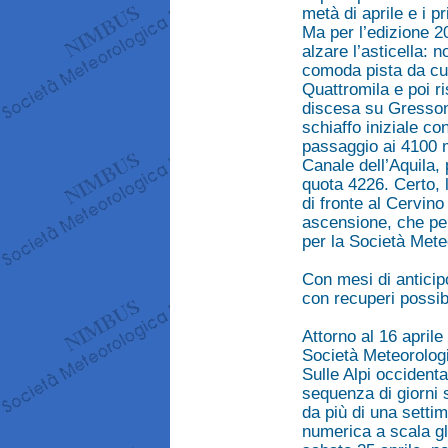
metà di aprile e i p
Ma per l’edizione 2
alzare l’asticella: 
comoda pista da cu
Quattromila e poi ri
discesa su Gressone
schiaffo iniziale co
passaggio ai 4100 
Canale dell’Aquila, 
quota 4226. Certo, l
di fronte al Cervin
ascensione, che per
per la Società Meteo
Con mesi di anticip
con recuperi possibi
Attorno al 16 aprile
Società Meteorologi
Sulle Alpi occidenta
sequenza di giorni s
da più di una setti
numerica a scala gl