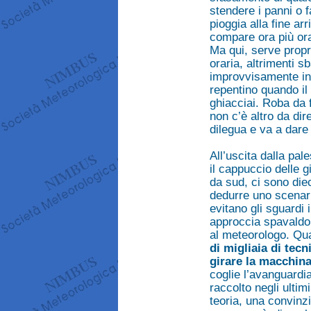
stendere i panni o f
pioggia alla fine ar
compare ora più or
Ma qui, serve propr
oraria, altrimenti s
improvvisamente ing
repentino quando il 
ghiacciai. Roba da 
non c’è altro da dir
dilegua e va a dare 
All’uscita dalla pale
il cappuccio delle gi
da sud, ci sono die
dedurre uno scenari
evitano gli sguardi 
approccia spavaldo
al meteorologo. Qua
di migliaia di tec
girare la macchina
coglie l’avanguardia
raccolto negli ulti
teoria, una convinz