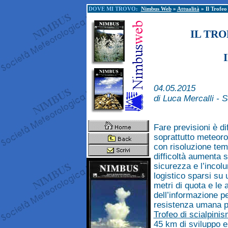
DOVE MI TROVO:
Nimbus Web
»
Attualità
» Il Trofe
IL TR
04.05.2015
di Luca Mercalli - 
Fare previsioni è di
soprattutto meteoro
con risoluzione tem
difficoltà aumenta s
sicurezza e l’incolu
logistico sparsi su u
metri di quota e le 
dell’informazione p
resistenza umana pr
Trofeo di scialpin
45 km di sviluppo e 