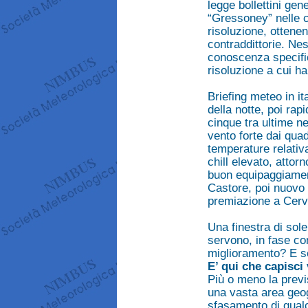
legge bollettini gene
“Gressoney” nelle c
risoluzione, ottenen
contraddittorie. Ne
conoscenza specific
risoluzione a cui ha
Briefing meteo in it
della notte, poi rap
cinque tra ultime n
vento forte dai qua
temperature relativ
chill elevato, attor
buon equipaggiament
Castore, poi nuovo 
premiazione a Cervi
Una finestra di sole
servono, in fase co
miglioramento? E se
E’ qui che capisci
Più o meno la previ
una vasta area geogr
sfasamento di qualc