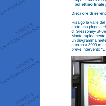
il
bollettino finale 
Dieci ore di seren
Risalgo la valle del
sotto una pioggia c
di Gressoney-St-Jean
Monto rapidamente u
un diagramma meteo 
attorno a 3000 m co
breve intervento “D