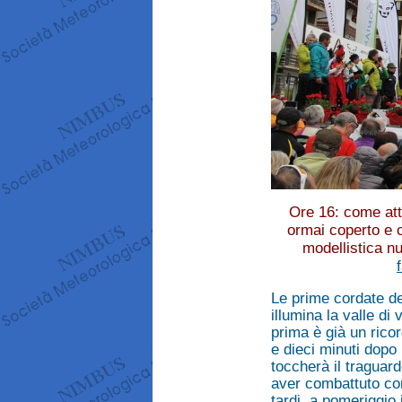
Ore 16: come att
ormai coperto e c
modellistica nu
Le prime cordate dei
illumina la valle di
prima è già un rico
e dieci minuti dopo 
toccherà il traguard
aver combattuto con
tardi, a pomeriggio i