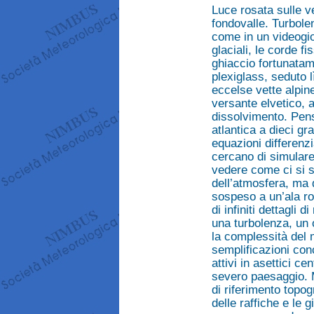
Luce rosata sulle ve
fondovalle. Turbole
come in un videogio
glaciali, le corde fi
ghiaccio fortunatam
plexiglass, seduto l
eccelse vette alpine
versante elvetico, 
dissolvimento. Pens
atlantica a dieci gr
equazioni differenzia
cercano di simulare
vedere come ci si s
dell’atmosfera, ma q
sospeso a un’ala rot
di infiniti dettagli 
una turbolenza, un o
la complessità del 
semplificazioni conc
attivi in asettici ce
severo paesaggio. M
di riferimento topogr
delle raffiche e le g