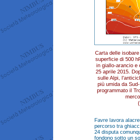
Carta delle isobare
superficie di 500 h
in giallo-arancio e
25 aprile 2015. Do
sulle Alpi, l'antic
più umida da Sud-O
programmato il Tro
mercol
Favre lavora alacre
percorso tra ghiacci
24 disputa comunqu
fondono sotto un sol