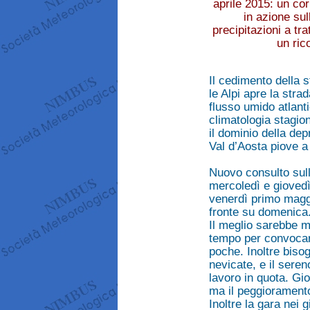
aprile 2015: un co
in azione sul
precipitazioni a tr
un ric
Il cedimento della s
le Alpi apre la str
flusso umido atlantic
climatologia stagion
il dominio della de
Val d’Aosta piove a 
Nuovo consulto sull
mercoledì e giovedì
venerdì primo magg
fronte su domenica
Il meglio sarebbe m
tempo per convocare
poche. Inoltre bisog
nevicate, e il seren
lavoro in quota. Gi
ma il peggiorament
Inoltre la gara nei 