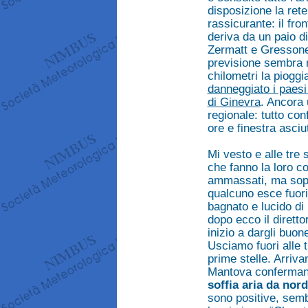
disposizione la rete
rassicurante: il fro
deriva da un paio di
Zermatt e Gressoney
previsione sembra r
chilometri la pioggi
danneggiato i paesi 
di Ginevra
. Ancora 
regionale: tutto co
ore e finestra asciu
Mi vesto e alle tre s
che fanno la loro co
ammassati, ma sopr
qualcuno esce fuori
bagnato e lucido di
dopo ecco il diret
inizio a dargli buo
Usciamo fuori alle 
prime stelle. Arrivan
Mantova conferma
soffia aria da nor
sono positive, semb