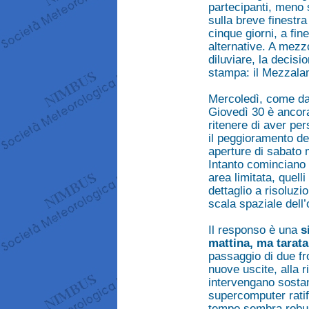
partecipanti, meno s
sulla breve finestr
cinque giorni, a fin
alternative. A mezz
diluviare, la decis
stampa: il Mezzala
Mercoledì, come da a
Giovedì 30 è ancora
ritenere di aver pe
il peggioramento d
aperture di sabato 
Intanto cominciano a
area limitata, quell
dettaglio a risoluz
scala spaziale dell
Il responso è una
s
mattina, ma tarata 
passaggio di due fro
nuove uscite, alla r
intervengano sostan
supercomputer ratific
tempo sembra robus