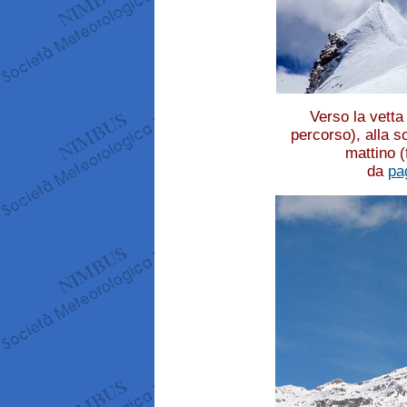
Verso la vetta
percorso), alla s
mattino (
da
pa