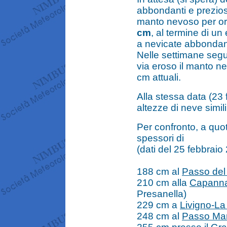
abbondanti e prezios
manto nevoso per ora
cm
, al termine di u
a nevicate abbondanti 
Nelle settimane segue
via eroso il manto ne
cm attuali.
Alla stessa data (23 
altezze di neve simili
Per confronto, a qu
spessori di
(dati del 25 febbraio
188 cm al
Passo del
210 cm alla
Capanna
Presanella)
229 cm a
Livigno-La
248 cm al
Passo Mari