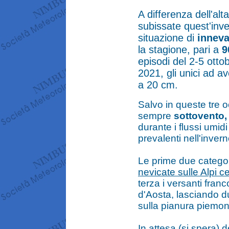
A differenza dell'alt
subissate quest'inv
situazione di
innev
la stagione, pari a
9
episodi del 2-5 ott
2021, gli unici ad a
a 20 cm.
Salvo in queste tre oc
sempre
sottovento, 
durante i flussi umid
prevalenti nell'inver
Le prime due categor
nevicate sulle Alpi c
terza i versanti franco
d'Aosta, lasciando du
sulla pianura piemon
In attesa (si spera) d