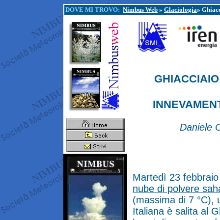
DOVE MI TROVO:
Nimbus Web
»
Glaciologia
» Ghiac
GHIACCIAIO
INNEVAMENT
Daniele 
Martedì 23 febbraio
nube di polvere sah
(massima di 7 °C), 
Italiana è salita al