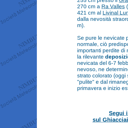
255 cm presso il
Gra
270 cm a
Ra Valles
(
421 cm al
Livinal Lu
dalla nevosità straor
m).
Se pure le nevicate p
normale, ciò predisp
importanti perdite d
la rilevante
deposizi
nevicata del 6-7 feb
nevoso, ne determi
strato colorato (ogg
"pulite" e dal rimaneg
primavera e inizio e
Segui i
sul Ghiaccia