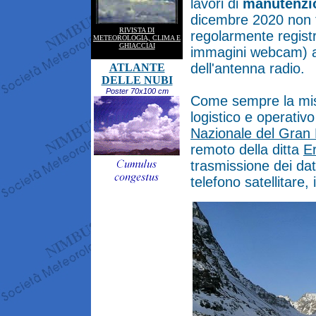
lavori di
manutenzio
dicembre 2020 non t
RIVISTA DI
regolarmente registr
METEOROLOGIA, CLIMA E
GHIACCIAI
immagini webcam) a 
dell'antenna radio.
ATLANTE
DELLE NUBI
Poster 70x100 cm
Come sempre la miss
logistico e operativo
Nazionale del Gran
remoto della ditta
E
trasmissione dei dat
telefono satellitare