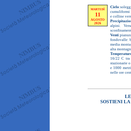
Cielo
:
soleg
MARTEDÌ
cumuliformi n
11
e colline vers
AGOSTO
Precipitazio
2026
alpini. Ver
sconfinament
Venti
:
pianura
fondovalle: 
media montagn
alta montagna
Temperatur
16/22 C tra
stazionarie o
e 1000 metri
nelle ore cent
LE
SOSTIENI L