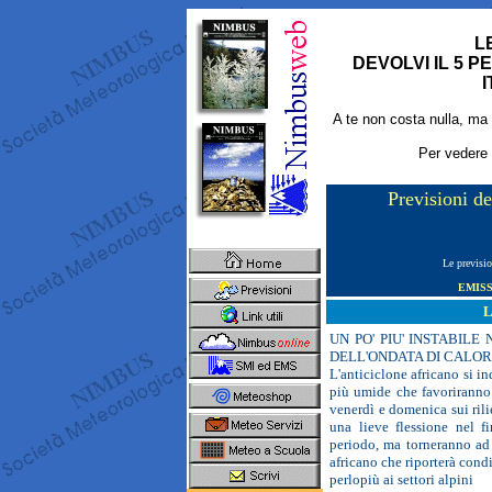
L
DEVOLVI IL 5 
I
A te non costa nulla, ma 
Per vedere
Previsioni de
Le previsio
EMISS
UN PO' PIU' INSTABI
DELL'ONDATA DI CALO
L'anticiclone africano si i
più umide che favoriranno 
venerdì e domenica sui rili
una lieve flessione nel f
periodo, ma torneranno ad 
africano che riporterà cond
perlopiù ai settori alpini