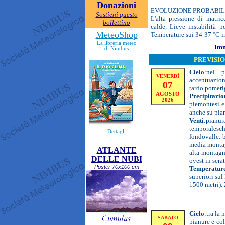
Donazioni
EVOLUZIONE PROBABILE
Sostieni questo
L'alta pressione di matri
bollettino
calde. Lieve instabilità p
MeteoShop
Temperature sui 34-37 °C in
La libreria meteo
Imm
di Nimbus
PREVISIO
Cielo
:
nel p
VENERDÌ
accentuazion
07
tardo pomeri
AGOSTO
Precipitazio
2026
piemontesi e 
anche su pian
Venti
:
pianur
temporalesc
Dettagli
fondovalle: 
media montagn
ATLANTE
alta montagn
DELLE NUBI
ovest in sera
Poster 70x100 cm
Temperatur
superiori su
1500 metri). 
Cielo
:
tra la 
SABATO
pianure e col