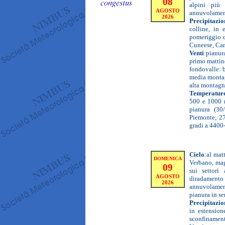
08
alpini più 
AGOSTO
annuvolament
2026
Precipitazio
colline, in 
pomeriggio q
Cuneese, Can
Venti
:
pianura
primo mattino
fondovalle: 
media montagn
alta montagna
Temperatur
500 e 1000 m
pianura (30
Piemonte; 27
gradi a 4400-
Cielo
:
al mat
DOMENICA
Verbano, mag
09
sui settori
AGOSTO
diradamento
2026
annuvolamen
pianura in se
Precipitazio
in estension
sconfinamento