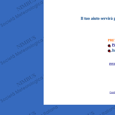
Il tuo aiuto servirà 
PRE
Pi
It
INV
Guid