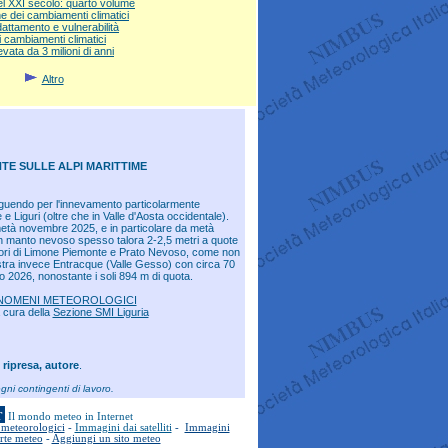
el XXI secolo: quarto volume
e dei cambiamenti climatici
dattamento e vulnerabilità
 cambiamenti climatici
ata da 3 milioni di anni
Altro
E SULLE ALPI MARITTIME
nguendo per l'innevamento particolarmente
e Liguri (oltre che in Valle d'Aosta occidentale).
età novembre 2025, e in particolare da metà
n manto nevoso spesso talora 2-2,5 metri a quote
ri di Limone Piemonte e Prato Nevoso, come non
stra invece Entracque (Valle Gesso) con circa 70
io 2026, nonostante i soli 894 m di quota.
FENOMENI METEOROLOGICI
a cura della
Sezione SMI Liguria
 ripresa, autore
.
gni contingenti di lavoro.
T
Il mondo meteo in Internet
i meteorologici
-
Immagini dai satelliti
-
Immagini
carte meteo
-
Aggiungi un sito meteo