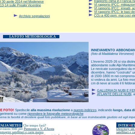
Rapporto clima in Francia n
el 30 aprile 2014 nel Modenese
VI rapporto IPCC: mitigazion
13-14 sulle Prealpi Vicentine
VI rapporto IPCC: impatti, a
VI
rapporto IPCC: le basi dei
CO
a 400 ppm: mai così elev
Archivio segnalazioni
2
LA FOTO METEOROLOGICA
INNEVAMENTO ABBONDANT
(foto di Maddalena Veronese)
L'inverno 2025-26 si sta disti
abbondante sulle Alpi Marittime 
Le nevicate susseguitesi da m
dicembre, hanno "costruito" u
di 1500-1800 m nei comprenso
si vedeva da anni. La foto mo
cm di neve al suolo il 6 febbra
GALLERIA DI NUBI E 
ATLANTE DELLE NUBI
, 
E FOTO!
Spediscile
alla massima risoluzione
a
questo indirizzo
, indicando
luogo, data di
ggerimenti su come
riprendere le fotografie meteorologiche
erva la facoltà di decidere quali foto pubblicare, in base al suo insindacabile giudizio ed agli impe
TALIA METEO
Che tempo farà?
INTER
M
E
evisioni SMI per
Piemonte e V. d'Aosta
Directory sit
mmagini satellitari e carte meteo
satellitari e 