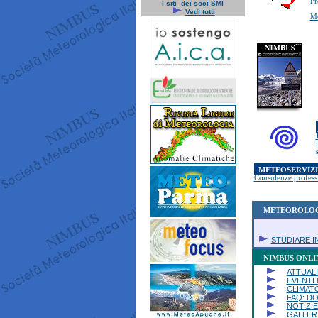
Pr
I siti dei soci SMI
Vedi tutti
Me
METEOSERVIZ
Consulenze profess
METEOROLOGI
STUDIARE IN
NIMBUS ONLIN
ATTUALI
EVENTI
CLIMAT
FAQ: D
NOTIZIE
GALLER