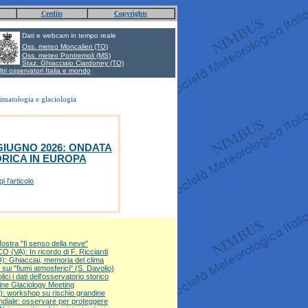
Credits
Copyrights
Dati e webcam in tempo reale
Oss. meteo Moncalieri (TO)
Oss. meteo Pontremoli (MS)
Staz. Ghiacciaio Ciardoney (TO)
ltri osservatori Italia e mondo
imatologia e glaciologia
GIUGNO 2026: ONDATA
ORICA IN EUROPA
i l'articolo
stra "Il senso della neve"
VA): In ricordo di F. Ricciardi
Ghiacciai, memoria del clima
sui "fiumi atmosferici" (S. Davolio)
i i dati dell'osservatorio storico
ine Glaciology Meeting
: workshop su rischio grandine
diale: osservare per proteggere