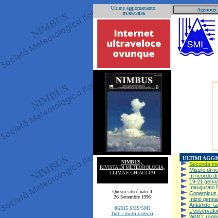
Ultimo aggiornamento:
Aggiungi a
01/06/2026
ULTIMI AGG
NIMBUS,
Seconda met
RIVISTA DI METEOROLOGIA,
Misure di n
CLIMA E GHIACCIAI
In ricordo di
19-21 genna
Inaugurato l
Questo sito è nato il
Copernicus, 
26 Settembre 1996
Inizio genna
Antartide: t
©2015 SMS/SMI
L'osservato
Tutti i diritti riservati
WMO: raddopp