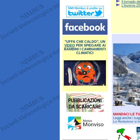
Il tornado d
.
L'inverno 20
"UFFA CHE CALDO", UN
VIDEO
PER SPIEGARE AI
BAMBINI I CAMBIAMENTI
CLIMATICI
MANDACI LE TU
Leggi anche i su
La Redazione si ris
I
Pr
I