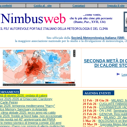
 preferiti
Guida al sito
Contattaci
Segnala il sito
A
Società Meteorologica Italiana (SMI)
Sito ufficiale della
la maggiore associazione nazionale per lo studio e la divulgazione di meteorologia, cl
SECONDA METÀ DI 
DI CALORE ST
Legg
IORNAMENTI
AGENDA EVENTI
à di giugno 2026: ondata di calore
eve 2025-2026 al Ghiacciaio Ciardoney
-
MILANO: Mo
12 Feb - 28 Giu 26
 Carlin Petrini
-
CUGLIATE FABIASCO (
20 Feb 26
io 2026: tempesta mediterranea "Harry"
-
COURMAYEUR (AO): 
21 Feb 26
'Ice Memory Sanctuary in Antartide
- ON LINE:
Seminario 
24 Feb 26
clima globale 2025: terzo anno più caldo
-
GENOVA: Resi pubblic
25 Feb 26
io 2026: freddo al Nord Italia, non eccezionale
-
MILANO: 29° Alp
26-27 Feb 26
ante novità nel 40° anniversario del PNRA
-
BOLOGNA (e on line)
5 Mar 26
rio meteo-sismico di Imperia compie 150 anni
-
Giornata Meteo Mon
23 Mar 26
iano i Paesi con sistemi di allerta multirischio