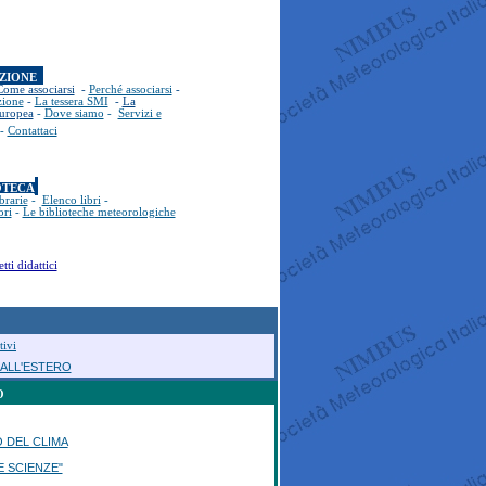
AZIONE
Come associarsi
-
Perché associarsi
-
zione
-
La tessera SMI
-
La
europea
-
Dove siamo
-
Servizi e
-
Contattaci
OTECA
brarie
-
Elenco libri
-
ori
-
Le biblioteche meteorologiche
tti didattici
tivi
E ALL'ESTERO
O
 DEL CLIMA
E SCIENZE"