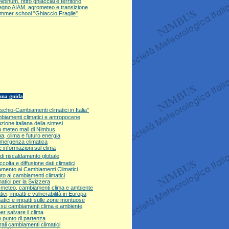
inum, ritiro ghiacciai e territorio
no AIAM, agrometeo e transizione
mer school "Ghiaccio Fragile"
na guida
schio-Cambiamenti climatici in Italia"
biamenti climatici e antropocene
ione italiana della sintesi
 meteo mail di Nimbus
na, clima e futuro energia
'emergenza climatica
e informazioni sul clima
di riscaldamento globale
olta e diffusione dati climatici
tamento ai Cambiamenti Climatici
to ai cambiamenti climatici
atici per la Svizzera
): meteo, cambiamenti clima e ambiente
ci, impatti e vulnerabilità in Europa
atici e impatti sulle zone montuose
e su cambiamenti clima e ambiente
per salvare il clima
o punto di partenza
rali cambiamenti
climatici