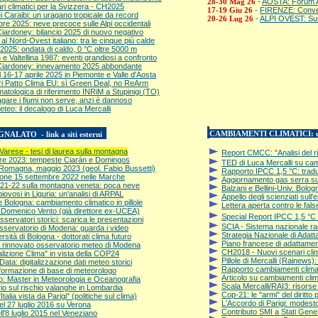
-
AOSTA: Forum Alp
28-30 Mag 26
i climatici per la Svizzera - CH2025
-
FIRENZE: Conveg
17-19 Giu 26
i Caraibi: un uragano tropicale da record
-
ALPI OVEST: Sum
20-26 Lug 26
re 2025: neve precoce sulle Alpi occidentali
Ciardoney: bilancio 2025 di nuovo negativo
al Nord-Ovest italiano: tra le cinque più calde
2025: ondata di caldo, 0 °C oltre 5000 m
 e Valtellina 1987: eventi grandiosi a confronto
Ciardoney: innevamento 2025 abbondante
l 16-17 aprile 2025 in Piemonte e Valle d'Aosta
i Patto Clima EU: sì Green Deal, no ReArm
matologica di riferimento INRiM a Stupinigi (TO)
ragare i fiumi non serve, anzi è dannoso
eteo: il decalogo di Luca Mercalli
CAMBIAMENTI CLIMATICI: u
ALATO - link a siti esterni
arese - tesi di laurea sulla montagna
Report CMCC: "Analisi del ri
re 2023: tempeste Ciarán e Domingos
TED di Luca Mercalli su cam
n Romagna, maggio 2023 (geol. Fabio Bussetti)
Rapporto IPCC 1,5 °C: traduz
vione 15 settembre 2022 nelle Marche
Aggiornamento gas serra su
021-22 sulla montagna veneta: poca neve
Balzani e Bellini-Univ. Bolog
piovosi in Liguria: un'analisi di ARPAL
Appello degli scienziati sull
Bologna: cambiamento climatico in pillole
Lettera aperta contro le fals
di Domenico Vento (già direttore ex-UCEA)
Special Report IPCC 1,5 °C 
ervatori storici: scarica le presentazioni
SCIA - Sistema nazionale racc
sservatorio di Modena: guarda i video
Strategia Nazionale di Adat
sità di Bologna - dottorati clima futuro
Piano francese di adattamen
il rinnovato osservatorio meteo di Modena
CH2018 - Nuovi scenari clim
lizione Clima" in vista della COP24
Pillole di Mercalli (Rainews
ata: digitalizzazione dati meteo storici
Rapporto cambiamenti climati
 formazione di base di meteorologo
Articolo su cambiamenti clim
to: Master in Meteorologia e Oceanografia
Scala Mercalli/RAI3: risors
o sul rischio valanghe in Lombardia
Cop-21: le "armi" del diritto 
talia vista da Parigi" (politiche sul clima)
L'Accordo di Parigi: modest
el 27 luglio 2016 su Verona
Contributo SMI a Stati Gene
ell'8 luglio 2015 nel Veneziano