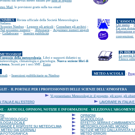
evisioni dai servizi meteo italiani per
tutte le regioni
teo Mail
, le previsioni gratis sulla tua email
NIMBUS
Rivista ufficiale della Società Meteorologica
L'ASSOCI
Italiana.
Chi siamo
-
Scoprire Nimbus
-
Leggere gli articoli
-
Consultare gli archivi
-
Fai una dona
Nel prossimo numero
-
Abbonarsi
-
Acquistare numeri singoli
federazione 
-
Collaborare
-
Inserire pubblicità
convenzioni
IN BIBLI
METEOSHOP
Le novità li
Il negozio della meteorologia
.
Libri e supporti didattici su
Elenco edit
meteorologia, climatologia e glaciologia.
Nuova sezione libri di
scienza.
Sconti per i soci SMI .
Entra
I
METEO A SCUOLA
-
Proge
ionali
-
Inserzioni pubblicitarie su Nimbus
.IT - IL PORTALE PER I PROFESSIONISTI DELLE SCIENZE DELL'ATMOSFERA
Vi presentiamo Meteorologi.it: il progetto, gli scopi, gli obiet
 ITALIA E ALL'ESTERO
LAVORARE IN ITALIA 
E - ARTICOLI, OPINIONI, NOTIZIE E INFORMAZIONE - SELEZIONA L'ARGOMENT
TA'
OPINIONI
 METEOROLOGICI
GLACIOLOGIA
OLOGIA LOCALE
EFFETTO SERRA E CAMBIAMENTO
OMANDE E RISPOSTE SU METEO/CLIMA
METEOROLOGIA NEL MONDO
 METEO DAI GIORNALI
NOTIZIE METEO DALLA RIVISTA "L
IA FOTOGRAFICA
METEO-ERRORI