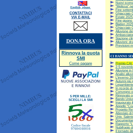
Nuovi scenar
"Melissa" ne
English, please
Fine settemb
CONTATTACI
Ghiacciaio 
VIA E-MAIL
Estate 2025 
Fine giugno 
Blatten 2025
Ghiacciaio 
Alluvione de
Ambasciator
Stazione cli
DONA ORA
Alluvioni: d
Previsioni m
Rinnova la quota
CI HANNO SEGN
SMI
Come pagare
Premio CAI V
2-5 novemb
Alluvione i
Analisi allu
L'inverno 2
Autunni più 
Legambiente 
In ricordo 
Convegno oss
Rinnovato o
5 PER MILLE:
Bando Univer
SCEGLI LA SMI
Inaugurato 
Appello "Coa
Progetto ReD
Attestato di
Univ. Salen
Documentari
Rapporto "L'I
Codice fiscale
Nubifragio d
97604160016
Il tornado d